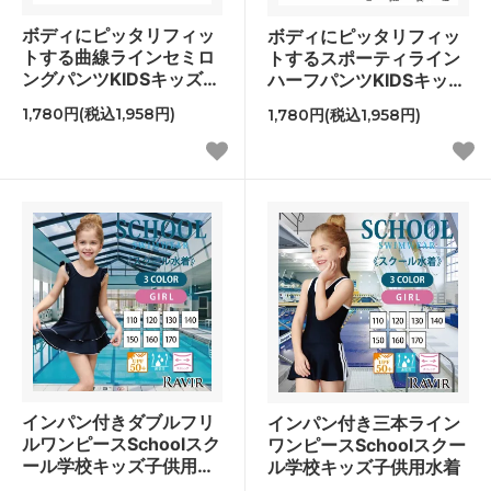
ボディにピッタリフィッ
ボディにピッタリフィッ
トする曲線ラインセミロ
トするスポーティライン
ングパンツKIDSキッズ子
ハーフパンツKIDSキッズ
供用水着
子供用水着
1,780円(税込1,958円)
1,780円(税込1,958円)
インパン付きダブルフリ
インパン付き三本ライン
ルワンピースSchoolスク
ワンピースSchoolスクー
ール学校キッズ子供用水
ル学校キッズ子供用水着
着