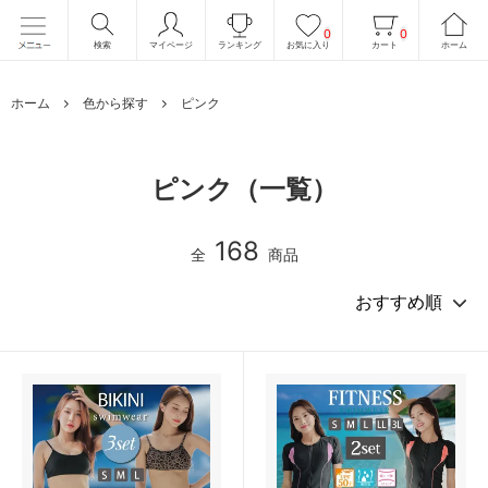
0
0
検索
マイページ
ランキング
お気に入り
カート
ホーム
ホーム
色から探す
ピンク
ピンク（一覧）
168
全
商品