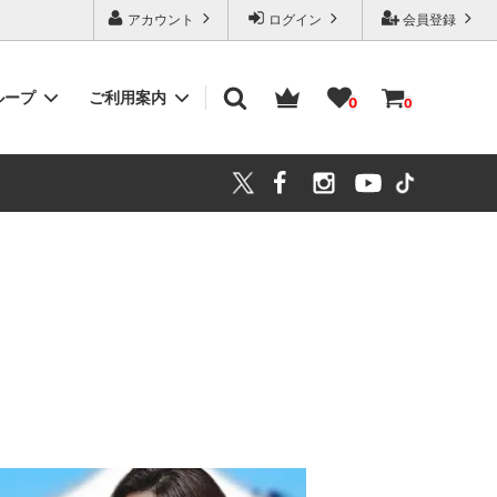
アカウント
ログイン
会員登録
ループ
ご利用案内
0
0
ワンピース
大きいサイズ(LL～)
キッズ・スクール