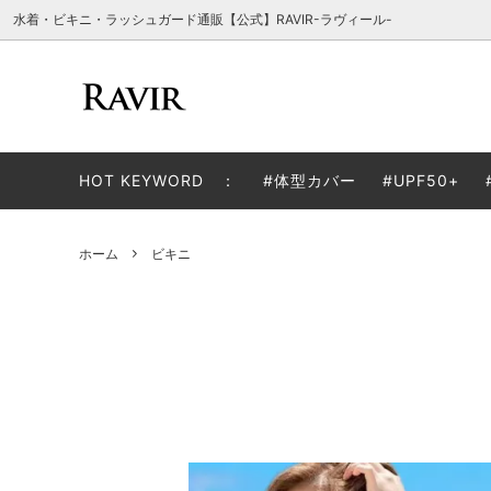
水着・ビキニ・ラッシュガード通販【公式】RAVIR-ラヴィール-
体型カバー
色から探す
お買い物ガイド
ラッシ
サイズ
よくあ
HOT KEYWORD ：
#体型カバー
#UPF50+
モノキニ
子供用サイズ(110～)
タンキ
ホーム
ビキニ
カバーアップウェア
ビーチ