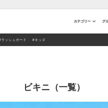
カテゴリー
グ
ュガード
から探す
るご質問
ビキニ
特徴から探す
当店のサービス
#ラッシュガード
#キッズ
ニ
フィットネス
グッズ
水着用インナー
ビキニ（一覧）