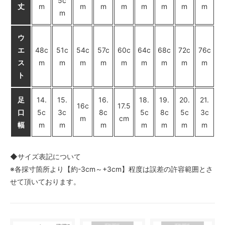
5c
丈
m
m
m
m
m
m
m
m
m
ウ
エ
48c
51c
54c
57c
60c
64c
68c
72c
76c
ス
m
m
m
m
m
m
m
m
m
ト
足
14.
15.
16.
18.
19.
20.
21.
16c
17.5
口
5c
3c
8c
5c
8c
5c
3c
m
cm
幅
m
m
m
m
m
m
m
◆サイズ表記について
※各採寸箇所より【約-3cm～+3cm】程度は誤差の許容範囲とさ
せて頂いております。