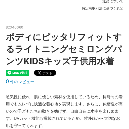
返品について
特定商取引法に基づく表記
グレー〈color__S-45__〉
○ 在庫有り
ホワイト〈color__S-10__〉
82040060
○ 在庫有り
ボディにピッタリフィットす
レッド〈color__S-20__〉
○ 在庫有り
るライトニングセミロングパ
グリーン〈color__S-40__〉
○ 在庫有り
ンツKIDSキッズ子供用水着
グレー〈color__S-45__〉
○ 在庫有り
ホワイト〈color__S-10__〉
0
件のレビュー
○ 在庫有り
レッド〈color__S-20__〉
通気性に優れ、肌に優しい素材を使用しているため、長時間の着
○ 在庫有り
用でもムレずに快適な着心地を実現します。さらに、伸縮性が高
グリーン〈color__S-40__〉
いので子どもたちの動きを妨げず、自由自在に水中を楽しめま
○ 在庫有り
す。UVカット機能も搭載されているため、紫外線から大切なお
グレー〈color__S-45__〉
肌を守ってくれます。
○ 在庫有り