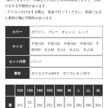
りをする可能性があります。
- アイロンがけをする際は、低温で行ってください。高温になる
と素材が傷む可能性があります。
カラー
ホワイト、グレー、オレンジ、レッド
子供120 子供130 子供140 子供150 子
サイズ
供160 大人M 大人L 大人LL 大人3L
セット内容
パンツ
素材
ポリエステル84％、ポリウレタン16％
120
130
140
150
160
M
L
LL
3L
22.
着
21c
24c
25c
26c
27c
28c
29c
30c