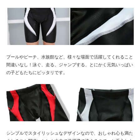
ホワイト〈color__S-10__〉
○ 在庫有り
レッド〈color__S-20__〉
△ 残り僅か
グリーン〈color__S-40__〉
○ 在庫有り
グレー〈color__S-45__〉
プールやビーチ、水族館など、様々な場面で活躍してくれること
○ 在庫有り
間違いなし！泳ぐ、走る、ジャンプする、とにかく元気いっぱい
ホワイト〈color__S-10__〉
の子どもたちにピッタリです。
△ 残り僅か
レッド〈color__S-20__〉
○ 在庫有り
グリーン〈color__S-40__〉
○ 在庫有り
グレー〈color__S-45__〉
○ 在庫有り
シンプルでスタイリッシュなデザインなので、おしゃれ心も満た
ホワイト〈color__S-10__〉
○ 在庫有り