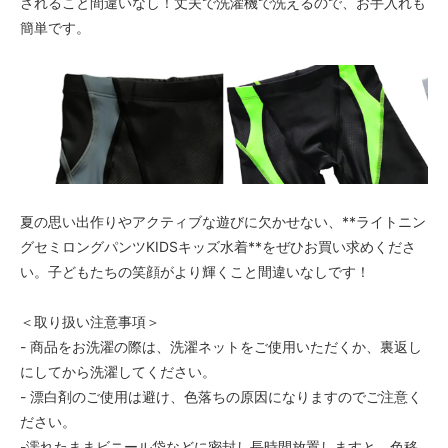
されること間違いなし！丈夫で洗濯機で洗えるので、お手入れも
簡単です。
レッド〈color__S-20__〉
○ 在庫有り
グリーン〈color__S-40__〉
○ 在庫有り
グレー〈color__S-45__〉
○ 在庫有り
ホワイト〈color__S-10__〉
○ 在庫有り
夏の思い出作りやアクティブな遊びに欠かせない、**ライトニン
レッド〈color__S-20__〉
○ 在庫有り
グセミロングパンツKIDSキッズ水着**をぜひお買い求めくださ
い。子どもたちの笑顔がより輝くこと間違いなしです！
グリーン〈color__S-40__〉
○ 在庫有り
＜取り扱い注意事項＞
グレー〈color__S-45__〉
○ 在庫有り
- 商品をお洗濯の際は、洗濯ネットをご使用いただくか、裏返し
にしてから洗濯してください。
ホワイト〈color__S-10__〉
△ 残り僅か
- 漂白剤のご使用は避け、色落ちの原因になりますのでご注意く
ださい。
レッド〈color__S-20__〉
○ 在庫有り
-濡れたままビニール袋などに密封し長時間放置しますと、色移