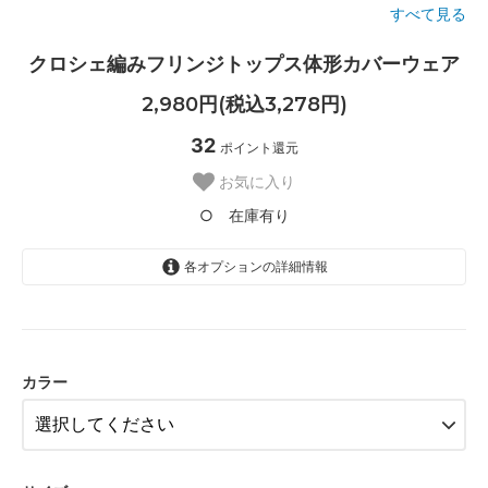
すべて見る
クロシェ編みフリンジトップス体形カバーウェア
2,980円(税込3,278円)
32
ポイント還元
お気に入り
○ 在庫有り
各オプションの詳細情報
グリーン〈color__S-40__〉
○ 在庫有り
カラー
ブラック〈color__S-15__〉
△ 残り僅か
ベージュ〈color__S-65__〉
△ 残り僅か