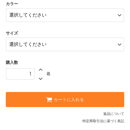
カラー
ホワイト〈color__S-10__〉
SOLD OUT
× 売り切れ中
ブラック〈color__S-15__〉
△ 残り僅か
サイズ
ホワイト〈color__S-10__〉
△ 残り僅か
ブラック〈color__S-15__〉
△ 残り僅か
購入数
ホワイト〈color__S-10__〉
△ 残り僅か
着
カートに入れる
返品について
特定商取引法に基づく表記