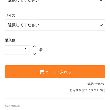
× 売り切れ中
ブルー〈color__S-50__〉
○ 在庫有り
サイズ
ブラック〈color__S-15__〉
SOLD OUT
× 売り切れ中
ホワイト〈color__S-10__〉
購入数
SOLD OUT
× 売り切れ中
着
ブルー〈color__S-50__〉
SOLD OUT
× 売り切れ中
ブラック〈color__S-15__〉
カートに入れる
○ 在庫有り
ホワイト〈color__S-10__〉
返品について
SOLD OUT
× 売り切れ中
特定商取引法に基づく表記
ブルー〈color__S-50__〉
SOLD OUT
× 売り切れ中
82070048