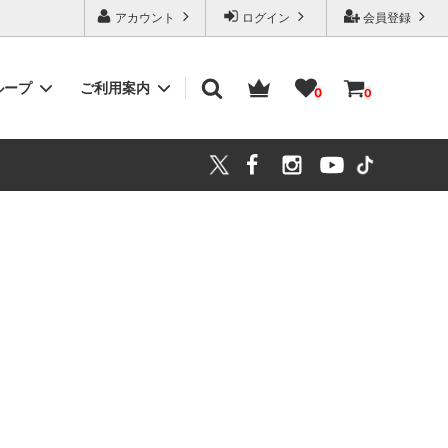
アカウント
ログイン
会員登録
ループ
ご利用案内
0
0
ワンピース
大きいサイズ(LL～)
キッズ・スクール