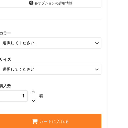
各オプションの詳細情報
グリーン〈color__S-40__〉
△ 残り僅か
カラー
ホワイト〈color__S-10__〉
SOLD OUT
× 売り切れ中
ブラック〈color__S-15__〉
△ 残り僅か
サイズ
ローズピンク〈color__S-
25__〉
△ 残り僅か
購入数
ネイビー〈color__S-80__〉
△ 残り僅か
着
グリーン〈color__S-40__〉
△ 残り僅か
ホワイト〈color__S-10__〉
SOLD OUT
カートに入れる
× 売り切れ中