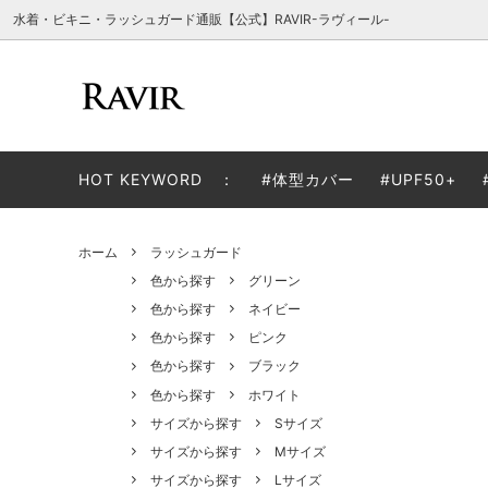
水着・ビキニ・ラッシュガード通販【公式】RAVIR-ラヴィール-
体型カバー
色から探す
お買い物ガイド
ラッシ
サイズ
よくあ
HOT KEYWORD ：
#体型カバー
#UPF50+
モノキニ
子供用サイズ(110～)
タンキ
ホーム
ラッシュガード
カバーアップウェア
ビーチ
色から探す
グリーン
色から探す
ネイビー
色から探す
ピンク
色から探す
ブラック
色から探す
ホワイト
サイズから探す
Sサイズ
サイズから探す
Mサイズ
サイズから探す
Lサイズ