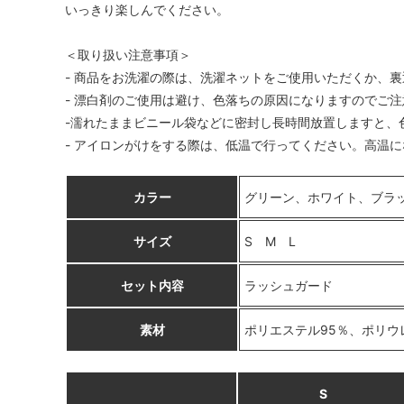
いっきり楽しんでください。
＜取り扱い注意事項＞
- 商品をお洗濯の際は、洗濯ネットをご使用いただくか、
- 漂白剤のご使用は避け、色落ちの原因になりますのでご
-濡れたままビニール袋などに密封し長時間放置しますと、
- アイロンがけをする際は、低温で行ってください。高温
カラー
グリーン、ホワイト、ブラ
サイズ
S M L
セット内容
ラッシュガード
素材
ポリエステル95％、ポリウ
S