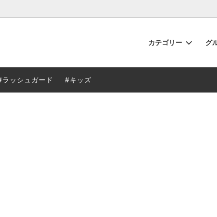
カテゴリー
グ
ュガード
から探す
るご質問
ビキニ
特徴から探す
当店のサービス
#ラッシュガード
#キッズ
ニ
フィットネス
グッズ
水着用インナー