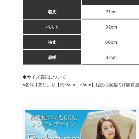
着丈
71cm
バスト
92cm
袖丈
60cm
肩幅
37cm
◆サイズ表記について
※各採寸箇所より【約-3cm～+3cm】程度は誤差の許容範