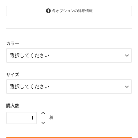
各オプションの詳細情報
A柄〈color__S-11__〉
SOLD OUT
× 売り切れ中
カラー
B柄〈color__S-12__〉
SOLD OUT
× 売り切れ中
C柄〈color__S-13__〉
サイズ
SOLD OUT
× 売り切れ中
D柄〈color__S-14__〉
SOLD OUT
× 売り切れ中
購入数
E柄〈color__S-15__〉
SOLD OUT
着
× 売り切れ中
F柄〈color__S-16__〉
○ 在庫有り