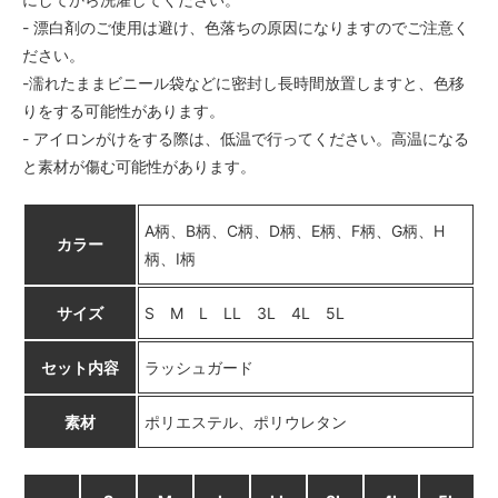
A柄〈color__S-11__〉
△ 残り僅か
- 漂白剤のご使用は避け、色落ちの原因になりますのでご注意く
ださい。
B柄〈color__S-12__〉
△ 残り僅か
-濡れたままビニール袋などに密封し長時間放置しますと、色移
りをする可能性があります。
C柄〈color__S-13__〉
△ 残り僅か
- アイロンがけをする際は、低温で行ってください。高温になる
と素材が傷む可能性があります。
D柄〈color__S-14__〉
△ 残り僅か
E柄〈color__S-15__〉
A柄、B柄、C柄、D柄、E柄、F柄、G柄、H
SOLD OUT
カラー
柄、I柄
× 売り切れ中
F柄〈color__S-16__〉
サイズ
S M L LL 3L 4L 5L
SOLD OUT
× 売り切れ中
セット内容
ラッシュガード
G柄〈color__S-17__〉
SOLD OUT
× 売り切れ中
素材
ポリエステル、ポリウレタン
H柄〈color__S-18__〉
△ 残り僅か
I柄〈color__S-19__〉