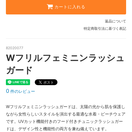
カートに入れる
G柄〈color__S-17__〉
SOLD OUT
× 売り切れ中
返品について
H柄〈color__S-18__〉
特定商取引法に基づく表記
SOLD OUT
× 売り切れ中
I柄〈color__S-19__〉
82020077
SOLD OUT
Wフリルフェミニンラッシュ
× 売り切れ中
A柄〈color__S-11__〉
ガード
SOLD OUT
× 売り切れ中
B柄〈color__S-12__〉
0
SOLD OUT
件のレビュー
× 売り切れ中
C柄〈color__S-13__〉
Wフリルフェミニンラッシュガードは、太陽の光から肌を保護し
SOLD OUT
ながら女性らしいスタイルを演出する最適な水着・ビーチウェア
× 売り切れ中
です。UVカット機能付きのフード付きチュニックラッシュガー
D柄〈color__S-14__〉
ドは、デザイン性と機能性の両方を兼ね備えています。
SOLD OUT