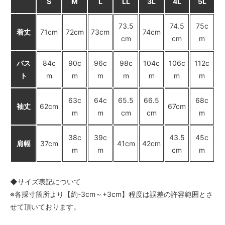
S
M
L
LL
3L
4L
5L
SOLD OUT
× 売り切れ中
73.5
74.5
75c
着丈
71cm
72cm
73cm
74cm
A柄〈color__S-11__〉
cm
cm
m
○ 在庫有り
B柄〈color__S-12__〉
バス
84c
90c
96c
98c
104c
106c
112c
○ 在庫有り
ト
m
m
m
m
m
m
m
C柄〈color__S-13__〉
SOLD OUT
× 売り切れ中
63c
64c
65.5
66.5
68c
袖丈
62cm
67cm
m
m
cm
cm
m
D柄〈color__S-14__〉
SOLD OUT
× 売り切れ中
38c
39c
43.5
45c
肩幅
37cm
41cm
42cm
E柄〈color__S-15__〉
m
m
cm
m
SOLD OUT
× 売り切れ中
◆サイズ表記について
F柄〈color__S-16__〉
△ 残り僅か
※各採寸箇所より【約-3cm～+3cm】程度は誤差の許容範囲とさ
せて頂いております。
G柄〈color__S-17__〉
SOLD OUT
× 売り切れ中