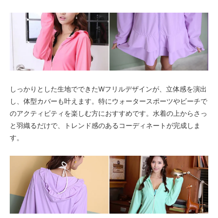
× 売り切れ中
E柄〈color__S-15__〉
SOLD OUT
× 売り切れ中
F柄〈color__S-16__〉
SOLD OUT
× 売り切れ中
G柄〈color__S-17__〉
しっかりとした生地でできたWフリルデザインが、立体感を演出
SOLD OUT
× 売り切れ中
し、体型カバーも叶えます。特にウォータースポーツやビーチで
のアクティビティを楽しむ方におすすめです。水着の上からさっ
H柄〈color__S-18__〉
○ 在庫有り
と羽織るだけで、トレンド感のあるコーディネートが完成しま
す。
I柄〈color__S-19__〉
SOLD OUT
× 売り切れ中
A柄〈color__S-11__〉
SOLD OUT
× 売り切れ中
B柄〈color__S-12__〉
SOLD OUT