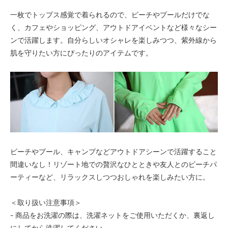
× 売り切れ中
一枚でトップス感覚で着られるので、ビーチやプールだけでな
C柄〈color__S-13__〉
SOLD OUT
く、カフェやショッピング、アウトドアイベントなど様々なシー
× 売り切れ中
ンで活躍します。自分らしいオシャレを楽しみつつ、紫外線から
D柄〈color__S-14__〉
肌を守りたい方にぴったりのアイテムです。
SOLD OUT
× 売り切れ中
E柄〈color__S-15__〉
SOLD OUT
× 売り切れ中
F柄〈color__S-16__〉
○ 在庫有り
G柄〈color__S-17__〉
ビーチやプール、キャンプなどアウトドアシーンで活躍すること
○ 在庫有り
間違いなし！リゾート地での贅沢なひとときや友人とのビーチパ
H柄〈color__S-18__〉
ーティーなど、リラックスしつつおしゃれを楽しみたい方に。
○ 在庫有り
I柄〈color__S-19__〉
＜取り扱い注意事項＞
SOLD OUT
× 売り切れ中
- 商品をお洗濯の際は、洗濯ネットをご使用いただくか、裏返し
にしてから洗濯してください。