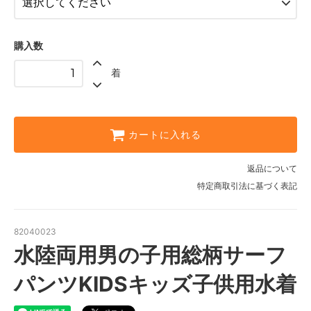
E柄〈color__S-15__〉
△ 残り僅か
購入数
F柄〈color__S-16__〉
○ 在庫有り
着
G柄〈color__S-17__〉
SOLD OUT
× 売り切れ中
H柄〈color__S-18__〉
カートに入れる
○ 在庫有り
I柄〈color__S-19__〉
返品について
○ 在庫有り
特定商取引法に基づく表記
J柄〈color__S-20__〉
○ 在庫有り
82040023
K柄〈color__S-21__〉
○ 在庫有り
水陸両用男の子用総柄サーフ
L柄〈color__S-22__〉
パンツKIDSキッズ子供用水着
○ 在庫有り
M柄〈color__S-23__〉