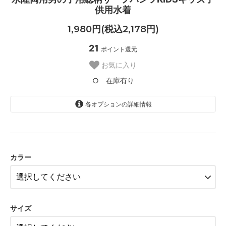
供用水着
1,980円(税込2,178円)
21
ポイント還元
お気に入り
○ 在庫有り
各オプションの詳細情報
A柄〈color__S-11__〉
○ 在庫有り
カラー
B柄〈color__S-12__〉
△ 残り僅か
C柄〈color__S-13__〉
○ 在庫有り
サイズ
D柄〈color__S-14__〉
○ 在庫有り