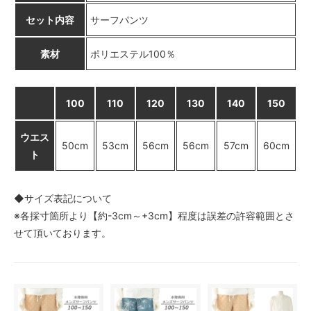
× 売り切れ中
セット内容
サーフパンツ
A柄〈color__S-11__〉
SOLD OUT
素材
ポリエステル100％
× 売り切れ中
B柄〈color__S-12__〉
△ 残り僅か
100
110
120
130
140
150
C柄〈color__S-13__〉
○ 在庫有り
ウエス
50cm
53cm
56cm
56cm
57cm
60cm
D柄〈color__S-14__〉
ト
○ 在庫有り
E柄〈color__S-15__〉
SOLD OUT
◆サイズ表記について
× 売り切れ中
※各採寸箇所より【約-3cm～+3cm】程度は誤差の許容範囲とさ
F柄〈color__S-16__〉
せて頂いております。
○ 在庫有り
G柄〈color__S-17__〉
SOLD OUT
× 売り切れ中
H柄〈color__S-18__〉