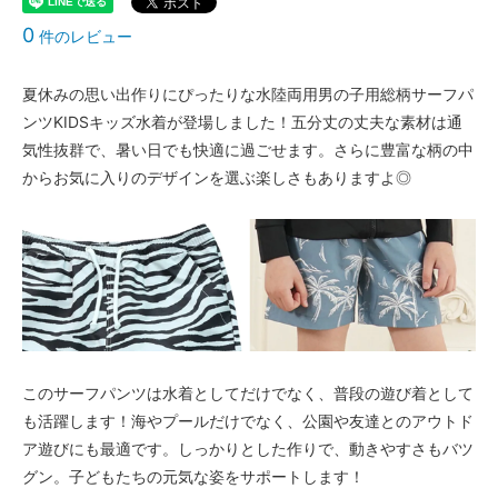
△ 残り僅か
0
件のレビュー
A柄〈color__S-11__〉
○ 在庫有り
夏休みの思い出作りにぴったりな水陸両用男の子用総柄サーフパ
B柄〈color__S-12__〉
△ 残り僅か
ンツKIDSキッズ水着が登場しました！五分丈の丈夫な素材は通
気性抜群で、暑い日でも快適に過ごせます。さらに豊富な柄の中
C柄〈color__S-13__〉
○ 在庫有り
からお気に入りのデザインを選ぶ楽しさもありますよ◎
D柄〈color__S-14__〉
○ 在庫有り
E柄〈color__S-15__〉
SOLD OUT
× 売り切れ中
F柄〈color__S-16__〉
○ 在庫有り
G柄〈color__S-17__〉
このサーフパンツは水着としてだけでなく、普段の遊び着として
○ 在庫有り
も活躍します！海やプールだけでなく、公園や友達とのアウトド
H柄〈color__S-18__〉
ア遊びにも最適です。しっかりとした作りで、動きやすさもバツ
○ 在庫有り
グン。子どもたちの元気な姿をサポートします！