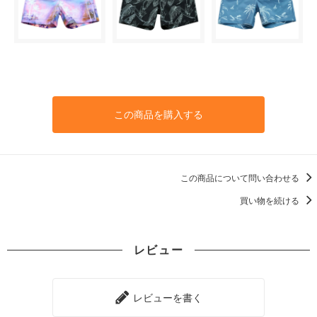
M柄〈color__S-23__〉
SOLD OUT
× 売り切れ中
A柄〈color__S-11__〉
○ 在庫有り
B柄〈color__S-12__〉
この商品を購入する
○ 在庫有り
C柄〈color__S-13__〉
SOLD OUT
× 売り切れ中
この商品について問い合わせる
D柄〈color__S-14__〉
△ 残り僅か
買い物を続ける
E柄〈color__S-15__〉
○ 在庫有り
レビュー
F柄〈color__S-16__〉
○ 在庫有り
G柄〈color__S-17__〉
レビューを書く
SOLD OUT
× 売り切れ中