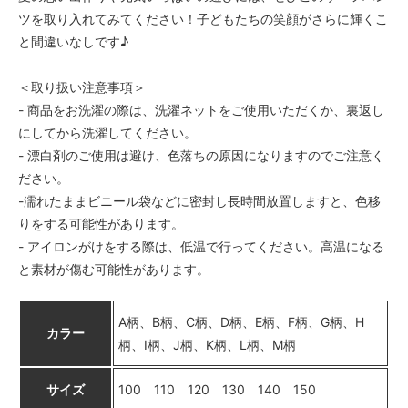
E柄〈color__S-15__〉
ツを取り入れてみてください！子どもたちの笑顔がさらに輝くこ
△ 残り僅か
と間違いなしです♪
F柄〈color__S-16__〉
○ 在庫有り
＜取り扱い注意事項＞
G柄〈color__S-17__〉
- 商品をお洗濯の際は、洗濯ネットをご使用いただくか、裏返し
SOLD OUT
にしてから洗濯してください。
× 売り切れ中
- 漂白剤のご使用は避け、色落ちの原因になりますのでご注意く
H柄〈color__S-18__〉
ださい。
○ 在庫有り
-濡れたままビニール袋などに密封し長時間放置しますと、色移
I柄〈color__S-19__〉
りをする可能性があります。
△ 残り僅か
- アイロンがけをする際は、低温で行ってください。高温になる
J柄〈color__S-20__〉
と素材が傷む可能性があります。
○ 在庫有り
K柄〈color__S-21__〉
○ 在庫有り
A柄、B柄、C柄、D柄、E柄、F柄、G柄、H
カラー
柄、I柄、J柄、K柄、L柄、M柄
L柄〈color__S-22__〉
○ 在庫有り
サイズ
100 110 120 130 140 150
M柄〈color__S-23__〉
SOLD OUT