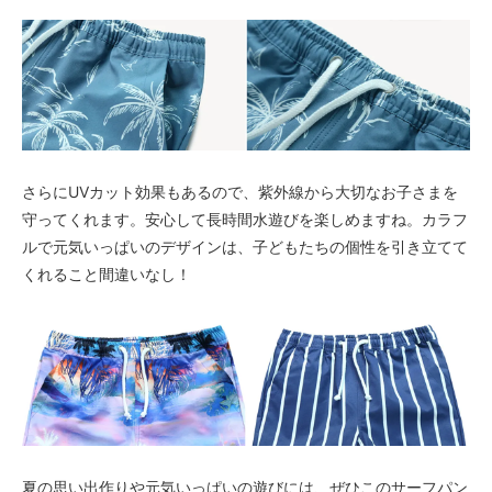
I柄〈color__S-19__〉
○ 在庫有り
J柄〈color__S-20__〉
○ 在庫有り
K柄〈color__S-21__〉
○ 在庫有り
L柄〈color__S-22__〉
△ 残り僅か
さらにUVカット効果もあるので、紫外線から大切なお子さまを
守ってくれます。安心して長時間水遊びを楽しめますね。カラフ
M柄〈color__S-23__〉
○ 在庫有り
ルで元気いっぱいのデザインは、子どもたちの個性を引き立てて
くれること間違いなし！
A柄〈color__S-11__〉
SOLD OUT
× 売り切れ中
B柄〈color__S-12__〉
△ 残り僅か
C柄〈color__S-13__〉
○ 在庫有り
D柄〈color__S-14__〉
○ 在庫有り
夏の思い出作りや元気いっぱいの遊びには、ぜひこのサーフパン