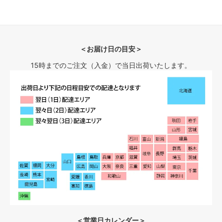
H柄〈color__S-18__〉
○ 在庫有り
I柄〈color__S-19__〉
○ 在庫有り
＜お届け日の目安＞
J柄〈color__S-20__〉
15時までのご注文（入金）で当日出荷いたします。
○ 在庫有り
K柄〈color__S-21__〉
SOLD OUT
× 売り切れ中
L柄〈color__S-22__〉
○ 在庫有り
M柄〈color__S-23__〉
△ 残り僅か
＜営業日カレンダー＞