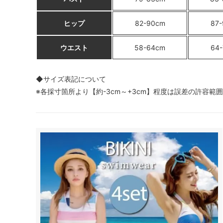
ヒップ
82-90cm
87
ウエスト
58-64cm
64
◆サイズ表記について
※各採寸箇所より【約-3cm～+3cm】程度は誤差の許容範