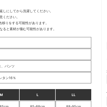
裏返しにしてから洗濯してください。
注意ください。
色移りをする可能性があります。
になると素材が傷む可能性があります。
ス、パンツ
レタン16％
M
L
LL
-85cm
85-88cm
88-95cm