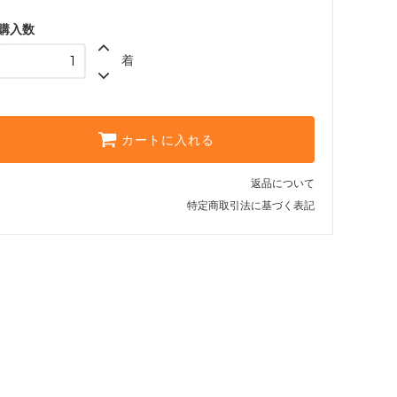
ピンク（color__S-25__）
○ 在庫有り
購入数
イエロー（color__S-30__）
着
○ 在庫有り
ピンク（color__S-25__）
○ 在庫有り
イエロー（color__S-30__）
カートに入れる
○ 在庫有り
返品について
特定商取引法に基づく表記