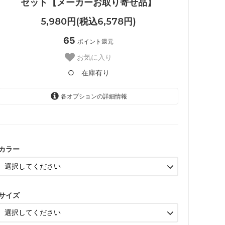
セット【メーカーお取り寄せ品】
5,980円(税込6,578円)
65
ポイント還元
お気に入り
○ 在庫有り
各オプションの詳細情報
ピンク（color__S-25__）
○ 在庫有り
カラー
イエロー（color__S-30__）
○ 在庫有り
ピンク（color__S-25__）
○ 在庫有り
サイズ
イエロー（color__S-30__）
○ 在庫有り