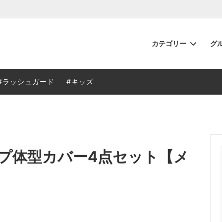
カテゴリー
グ
ュガード
から探す
るご質問
ビキニ
特徴から探す
当店のサービス
#ラッシュガード
#キッズ
ニ
フィットネス
グッズ
水着用インナー
プ体型カバー4点セット【メ