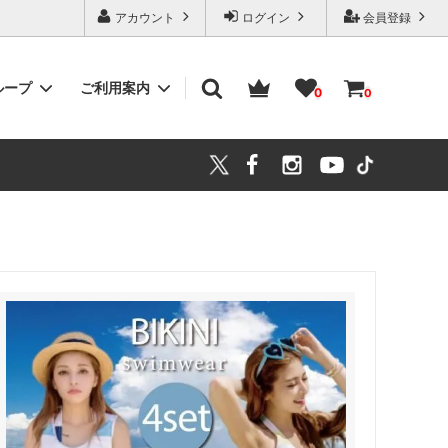
アカウント
ログイン
会員登録
ループ
ご利用案内
0
0
ワンピース
大きいサイズ(LL～)
キッズ・スクール