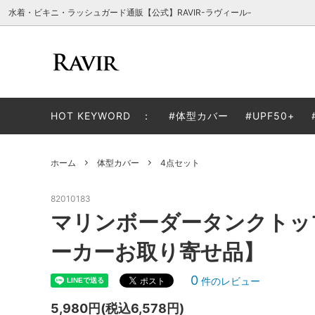
水着・ビキニ・ラッシュガード通販【公式】RAVIR-ラヴィール-
体型カバー
色から探す
お買い物ガイド
ラッシ
サイズ
よくあ
HOT KEYWORD ：
#体型カバー
#UPF50+
モノキニ
子供用サイズ(110～)
タンキ
ホーム
体型カバー
4点セット
カバーアップウェア
ビーチ
82010183
マリンボーダータンクトッ
ーカーお取り寄せ品】
0
件のレビュー
5,980円(税込6,578円)