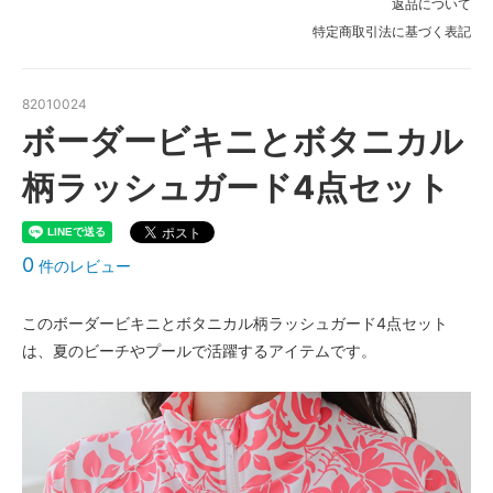
返品について
△ 残り僅か
特定商取引法に基づく表記
ピンク〈color__S-25__〉
△ 残り僅か
82010024
ボーダービキニとボタニカル
柄ラッシュガード4点セット
0
件のレビュー
このボーダービキニとボタニカル柄ラッシュガード4点セット
は、夏のビーチやプールで活躍するアイテムです。