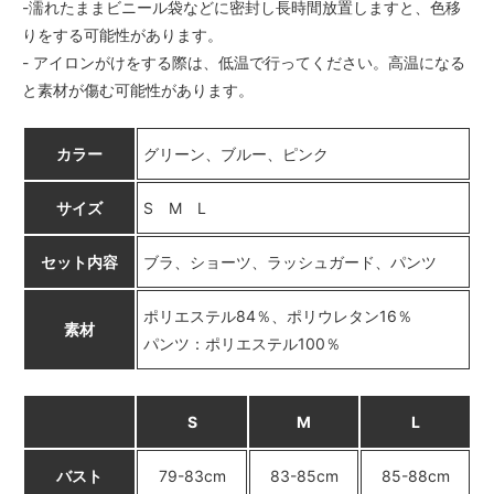
-濡れたままビニール袋などに密封し長時間放置しますと、色移
りをする可能性があります。
- アイロンがけをする際は、低温で行ってください。高温になる
と素材が傷む可能性があります。
カラー
グリーン、ブルー、ピンク
サイズ
S M L
セット内容
ブラ、ショーツ、ラッシュガード、パンツ
ポリエステル84％、ポリウレタン16％
素材
パンツ：ポリエステル100％
S
M
L
バスト
79-83cm
83-85cm
85-88cm